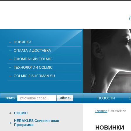
НОВИНКИ
ОПЛАТА И ДОСТАВКА
О КОМПАНИИ COLMIC
ТЕХНОЛОГИИ COLMIC
COLMIC.FISHERMAN.SU
НОВОСТИ
С
Главная
\ НОВИНКИ
COLMIC
HERAKLES Спиннинговая
Программа
НОВИНКИ