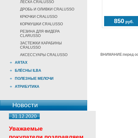
ЛЕСКА CRALUSSO
ДРОБЬ И ОЛИВКИ CRALUSSO
КРЮЧКИ CRALUSSO
850
руб.
КОРМУШКИ CRALUSSO
РЕЗИНА ДЛЯ ФИДЕРА
CLARUSSO
ЗАСТЕЖКИ КАРАБИНЫ
CRALUSSO
ВНИМАНИЕ:перед офо
АКСЕССУАРЫ CRALUSSO
ARTAX
БЛЁСНЫ ILBA
ПОЛЕЗНЫЕ МЕЛОЧИ
АТРИБУТИКА
Новости
31.12.2020
Уважаемые
покупатели,поздравляем