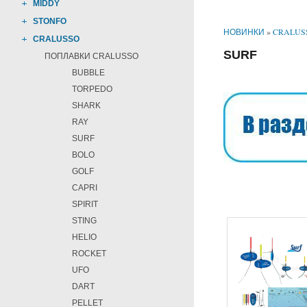
MIDDY
STONFO
НОВИНКИ
»
CRALUS
CRALUSSO
SURF
ПОПЛАВКИ CRALUSSO
BUBBLE
TORPEDO
SHARK
RAY
SURF
BOLO
GOLF
CAPRI
SPIRIT
STING
HELIO
ROCKET
UFO
DART
PELLET