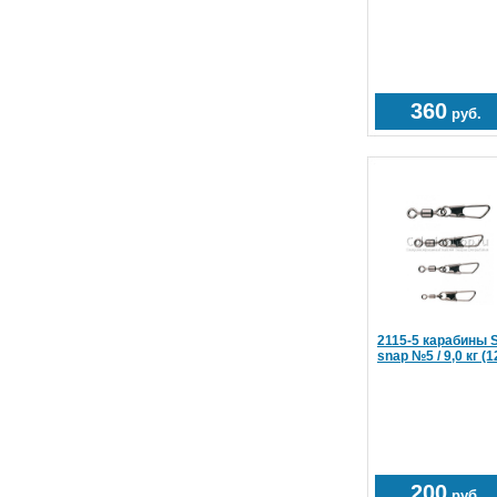
360
руб.
2115-5 карабины S
snap №5 / 9,0 кг (
200
руб.