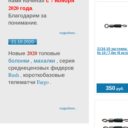
с 7 ноября
нами начиная
2020 года
.
Благодарим за
понимание.
подробнее...
21.10.2020
2134-10 застежка 
2020
Новые
топовые
№ 10 / 7,0кг (6 pcs
болонки
,
махалки
, серия
среднецено
вых фидеров
Rush ,
короткобазовые
телематчи
Fargo .
350
руб.
подробнее...