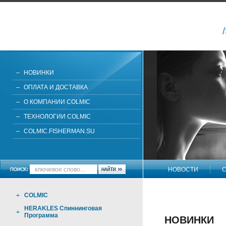
НОВИНКИ
ОПЛАТА И ДОСТАВКА
О КОМПАНИИ COLMIC
ТЕХНОЛОГИИ COLMIC
COLMIC.FISHERMAN.SU
НОВОСТИ
С
НАПИШИТЕ НАМ
COLMIC
HERAKLES Спиннинговая
Программа
НОВИНКИ