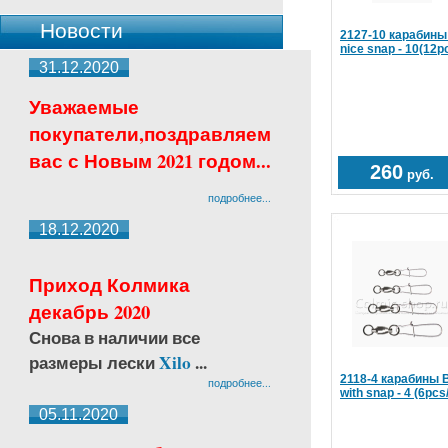
Новости
2127-10 карабины R
nice snap - 10(12p
31.12.2020
Уважаемые
покупатели,поздравляем
вас с Новым 2021 годом...
260
руб.
подробнее...
18.12.2020
Приход Колмика
декабрь 2020
Снова в наличии все
размеры лески
Xilo
...
2118-4 карабины Ba
подробнее...
with snap - 4 (6pcs
05.11.2020