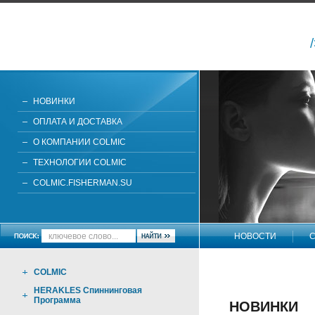
НОВИНКИ
ОПЛАТА И ДОСТАВКА
О КОМПАНИИ COLMIC
ТЕХНОЛОГИИ COLMIC
COLMIC.FISHERMAN.SU
НОВОСТИ
С
НАПИШИТЕ НАМ
COLMIC
HERAKLES Спиннинговая
Программа
НОВИНКИ