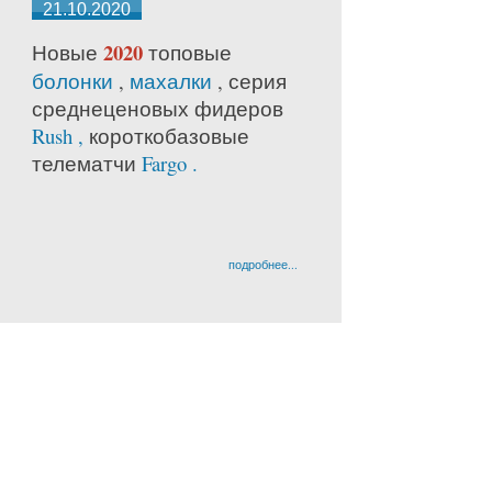
21.10.2020
2020
Новые
топовые
болонки
,
махалки
, серия
среднецено
вых фидеров
Rush ,
короткобазовые
телематчи
Fargo .
подробнее...