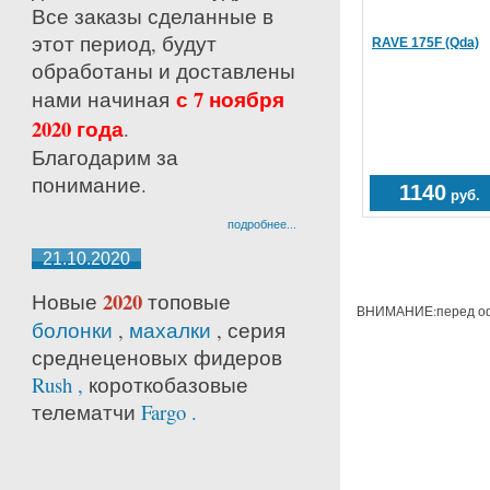
Все заказы сделанные в
этот период, будут
RAVE 175F (Qda)
обработаны и доставлены
с 7 ноября
нами начиная
2020 года
.
Благодарим за
понимание.
1140
руб.
подробнее...
21.10.2020
2020
Новые
топовые
ВНИМАНИЕ:перед офо
болонки
,
махалки
, серия
среднецено
вых фидеров
Rush ,
короткобазовые
телематчи
Fargo .