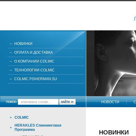
НОВИНКИ
ОПЛАТА И ДОСТАВКА
О КОМПАНИИ COLMIC
ТЕХНОЛОГИИ COLMIC
COLMIC.FISHERMAN.SU
НОВОСТИ
С
НАПИШИТЕ НАМ
COLMIC
HERAKLES Спиннинговая
Программа
НОВИНКИ