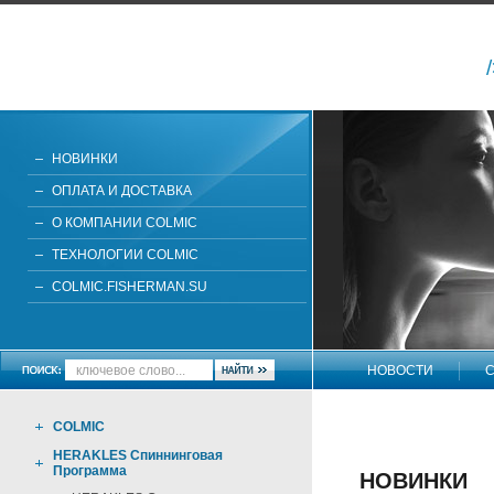
НОВИНКИ
ОПЛАТА И ДОСТАВКА
О КОМПАНИИ COLMIC
ТЕХНОЛОГИИ COLMIC
COLMIC.FISHERMAN.SU
НОВОСТИ
С
НАПИШИТЕ НАМ
COLMIC
HERAKLES Спиннинговая
Программа
НОВИНКИ