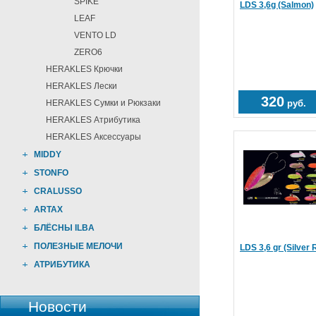
SPIKE
LDS 3,6g (Salmon)
LEAF
VENTO LD
ZERO6
HERAKLES Крючки
HERAKLES Лески
320
HERAKLES Сумки и Рюкзаки
руб.
HERAKLES Атрибутика
HERAKLES Аксессуары
MIDDY
STONFO
CRALUSSO
ARTAX
БЛЁСНЫ ILBA
ПОЛЕЗНЫЕ МЕЛОЧИ
LDS 3,6 gr (Silver 
АТРИБУТИКА
Новости