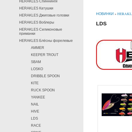
HERAKLES Спиннинги
HERAKLES Катушки
НОВИНКИ
»
HERAKLE
HERAKLES Джиговые головки
HERAKLES Воблеры
LDS
HERAKLES Силиконовые
приманки
HERAKLES Блёсны форелевые
AMMER
KEEPER TROUT
SBAM
LOSKO
DRIBBLE SPOON
KITE
RUCK SPOON
YANKEE
NAIL
HIVE
LDS
RACE