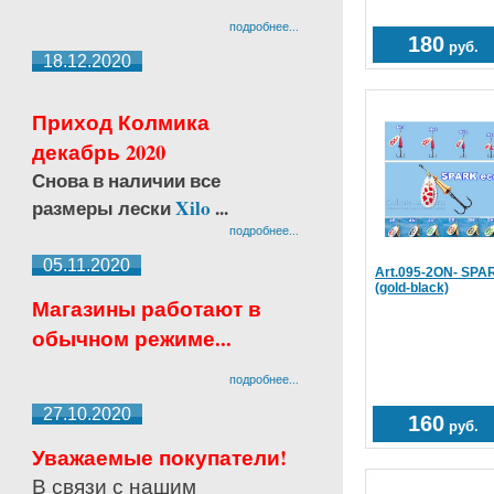
подробнее...
180
руб.
18.12.2020
Приход Колмика
декабрь 2020
Снова в наличии все
размеры лески
Xilo
...
подробнее...
05.11.2020
Art.095-2ON- SPAR
(gold-black)
Магазины работают в
обычном режиме...
подробнее...
27.10.2020
160
руб.
Уважаемые покупатели!
В связи с нашим