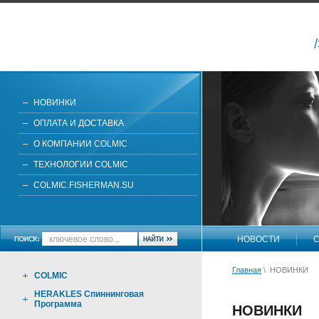
НОВИНКИ
ОПЛАТА И ДОСТАВКА
О КОМПАНИИ COLMIC
ТЕХНОЛОГИИ COLMIC
COLMIC.FISHERMAN.SU
НОВОСТИ
С
Главная
\ НОВИНКИ
COLMIC
HERAKLES Спиннинговая
Программа
НОВИНКИ