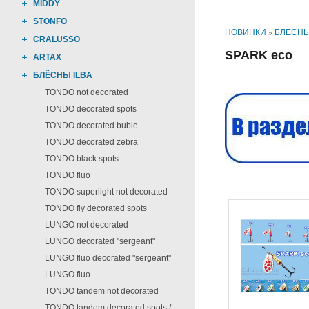
MIDDY
STONFO
НОВИНКИ
»
БЛЁСНЫ
CRALUSSO
SPARK eco
ARTAX
БЛЁСНЫ ILBA
TONDO not decorated
TONDO decorated spots
TONDO decorated buble
TONDO decorated zebra
TONDO black spots
TONDO fluo
TONDO superlight not decorated
TONDO fly decorated spots
LUNGO not decorated
LUNGO decorated "sergeant"
LUNGO fluo decorated "sergeant"
LUNGO fluo
TONDO tandem not decorated
TONDO tandem decorated spots /