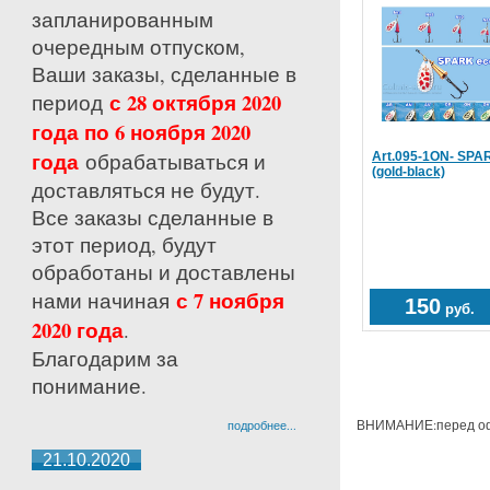
запланированным
очередным отпуском,
Ваши заказы, сделанные в
с 28 октября 2020
период
года по 6 ноября 2020
года
обрабатываться и
Art.095-1ON- SPAR
(gold-black)
доставляться не будут.
Все заказы сделанные в
этот период, будут
обработаны и доставлены
с 7 ноября
нами начиная
150
руб.
2020 года
.
Благодарим за
понимание.
ВНИМАНИЕ:перед офо
подробнее...
21.10.2020