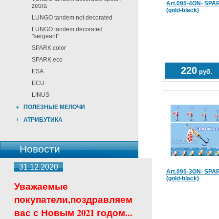
Art.095-4ON- SPAR
zebra
(gold-black)
LUNGO tandem not decorated
LUNGO tandem decorated
"sergeant"
SPARK color
SPARK eco
220
ESA
руб.
ECU
LINUS
ПОЛЕЗНЫЕ МЕЛОЧИ
АТРИБУТИКА
Новости
31.12.2020
Art.095-3ON- SPAR
(gold-black)
Уважаемые
покупатели,поздравляем
вас с Новым 2021 годом...