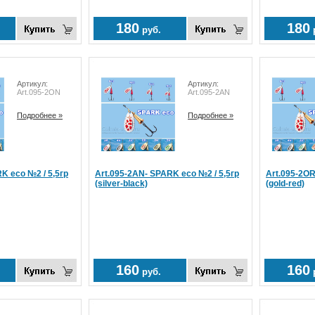
180
180
руб.
Артикул:
Артикул:
Art.095-2ON
Art.095-2AN
Подробнее »
Подробнее »
K eco №2 / 5,5гр
Art.095-2AN- SPARK eco №2 / 5,5гр
Art.095-2OR
(silver-black)
(gold-red)
160
160
руб.