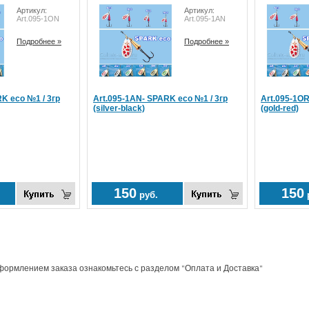
Артикул:
Артикул:
Art.095-1ON
Art.095-1AN
Подробнее »
Подробнее »
K eco №1 / 3гр
Art.095-1AN- SPARK eco №1 / 3гр
Art.095-1OR
(silver-black)
(gold-red)
150
150
руб.
рмлением заказа ознакомьтесь с разделом "Оплата и Доставка"