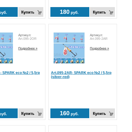
180
руб.
руб.
Артикул:
Артикул:
Art.095-2OR
Art.095-2AR
Подробнее »
Подробнее »
- SPARK eco №2 / 5,5гр
Art.095-2AR- SPARK eco №2 / 5,5гр
(silver-red)
160
руб.
руб.