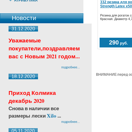
АТРИБУТИКА
332 резина для р
Strength Latex x5
Резина для рогаток 
Новости
Красная. Диаметр 4,7
31.12.2020
Уважаемые
290
руб.
покупатели,поздравляем
вас с Новым 2021 годом...
подробнее...
ВНИМАНИЕ:перед офо
18.12.2020
Приход Колмика
декабрь 2020
Снова в наличии все
размеры лески
Xilo
...
подробнее...
05.11.2020