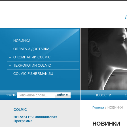
НОВИНКИ
ОПЛАТА И ДОСТАВКА
О КОМПАНИИ COLMIC
ТЕХНОЛОГИИ COLMIC
COLMIC.FISHERMAN.SU
НОВОСТИ
С
Главная
\ НОВИНКИ
COLMIC
HERAKLES Спиннинговая
Программа
НОВИНКИ