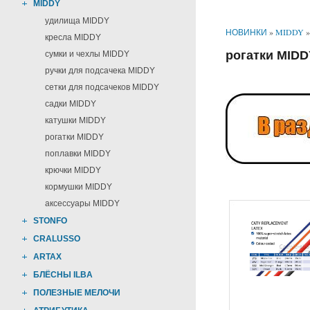
MIDDY
удилища MIDDY
НОВИНКИ
»
MIDDY
кресла MIDDY
рогатки MIDD
сумки и чехлы MIDDY
ручки для подсачека MIDDY
сетки для подсачеков MIDDY
садки MIDDY
катушки MIDDY
рогатки MIDDY
поплавки MIDDY
крючки MIDDY
кормушки MIDDY
аксессуары MIDDY
STONFO
CRALUSSO
ARTAX
БЛЁСНЫ ILBA
ПОЛЕЗНЫЕ МЕЛОЧИ