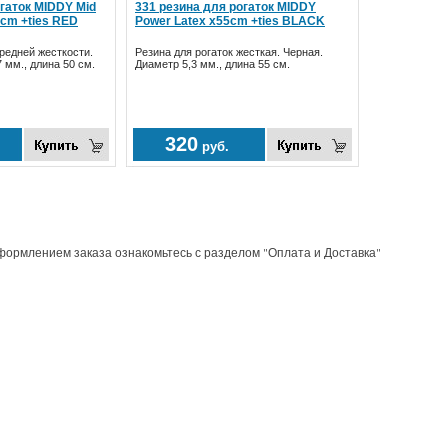
огаток MIDDY Mid
331 резина для рогаток MIDDY
0cm +ties RED
Power Latex x55cm +ties BLACK
средней жесткости.
Резина для рогаток жесткая. Черная.
 мм., длина 50 см.
Диаметр 5,3 мм., длина 55 см.
320
руб.
рмлением заказа ознакомьтесь с разделом "Оплата и Доставка"