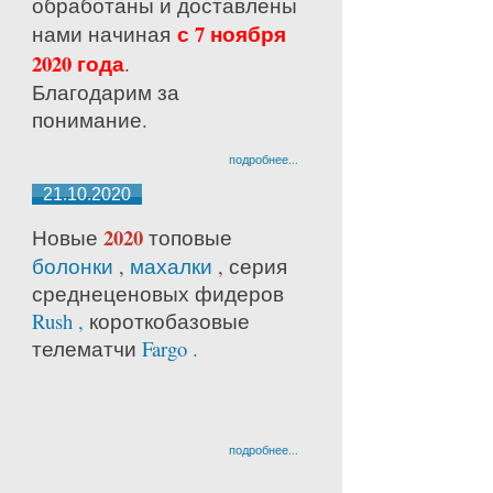
обработаны и доставлены
с 7 ноября
нами начиная
2020 года
.
Благодарим за
понимание.
подробнее...
21.10.2020
2020
Новые
топовые
болонки
,
махалки
, серия
среднецено
вых фидеров
Rush ,
короткобазовые
телематчи
Fargo .
подробнее...